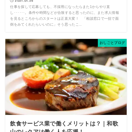
2021.01.26
仕事を探して応募しても、不採用になったらまた1からやり直
し･･････。条件や時間などが合致すると思ったのに、また求人情報
を見るところからのスタートは正直大変！ 「相談窓口で一括で面
倒をみてくれたらいいのに」そう思ったこ...
おしごとブログ
飲食サービス業で働くメリットは？｜和歌
山のレクアは働く人を応援！