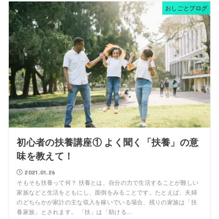
おしごとブログ
初心者の扶養講座① よく聞く「扶養」の意
味を教えて！
2021.01.26
そもそも扶養って何？ 扶養とは、自分の力で生活することが難しい
家族などと生活をともにし、面倒をみることです。たとえば、夫婦
のどちらかが家計の主な収入を稼いでいる場合、残りの家族は「扶
養家族」とされます。 「扶」は「助ける...