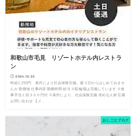
和歌山市毛見 リゾートホテル内レストラ
ン
2024.10.22
時給1,250円 条件により社会保険完備。週３日からはじめてみませ
んか 勤務地 仕事内容 勤務時間 給与 ※駐輪場は完備しています ※食
事手当１回３００円付 ※条件により、社会保険完備 求める人材 応募
お問い合わせ 【メ...
おしごとブログ